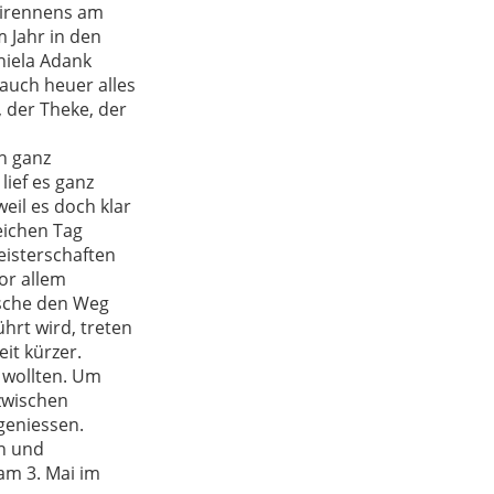
kirennens am
m Jahr in den
niela Adank
uch heuer alles
 der Theke, der
h ganz
ief es ganz
weil es doch klar
eichen Tag
eisterschaften
or allem
ische den Weg
ührt wird, treten
it kürzer.
 wollten. Um
zwischen
geniessen.
rn und
am 3. Mai im