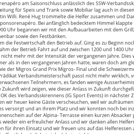
enapéro am Saisonschluss anlässlich des SSW-Verbandss
reitung für Speis und Trank sowie Mobiliar lag auch in diese
in Willi. René Hug trommelte die Helfer zusammen und Da
onsorenapéro. Bei anfänglich bedecktem Himmel klappte a
00 Uhr begannen wir mit den Aufbauarbeiten mit dem Grill,
henbar sowie den Festbänken.
 die Festwirtschaft den Betrieb auf. Ging es zu Beginn noc
ahm der Betrieb Fahrt auf und zwischen 1200 und 1400 Uhr l
s nicht mehr mit der Intensität der vergangenen Jahre. Dies 
mer als in den vergangenen Jahren hatte, waren doch am gl
ie der Migros Grand Prix Migros- Final und die Schweizerm
Prädikat Verbandsmeisterschaft passt nicht mehr wirklich, v
n erwachsenen Teilnehrmern, es fanden wenige Ausserheim
e Zukunft wird zeigen, wie dieser Anlass in Zukunft durchgef
OK des Verbandsskirennens (IG Sport Events) in nächster Ze
en wir heuer keine Gäste verscheuchen, weil wir aufräumen
es versorgt und an ihrem Platz und wir konnten noch bei in
nenschein auf der Alpina- Terrasse einen kurzen Absacker 
 wieder ein erfreulicher Anlass und wir danken allen Helfe
n für ihren Einsatz und wir freuen uns auf das Helferessen 