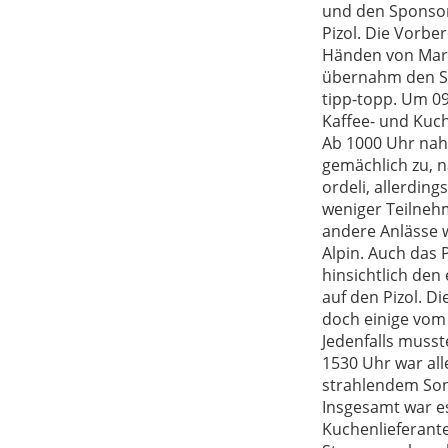
und den Sponsor
Pizol. Die Vorbe
Händen von Mart
übernahm den Sp
tipp-topp. Um 09
Kaffee- und Kuc
Ab 1000 Uhr nahm
gemächlich zu, n
ordeli, allerding
weniger Teilneh
andere Anlässe w
Alpin. Auch das 
hinsichtlich de
auf den Pizol. Di
doch einige vom 
Jedenfalls musst
1530 Uhr war all
strahlendem Son
Insgesamt war es
Kuchenlieferante