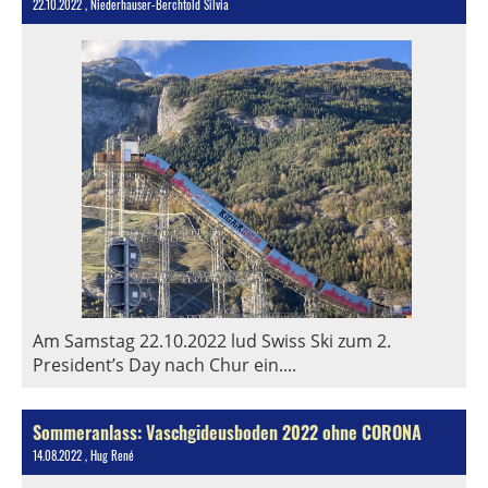
22.10.2022
, Niederhauser-Berchtold Silvia
Am Samstag 22.10.2022 lud Swiss Ski zum 2.
President’s Day nach Chur ein....
Sommeranlass: Vaschgideusboden 2022 ohne CORONA
14.08.2022
, Hug René